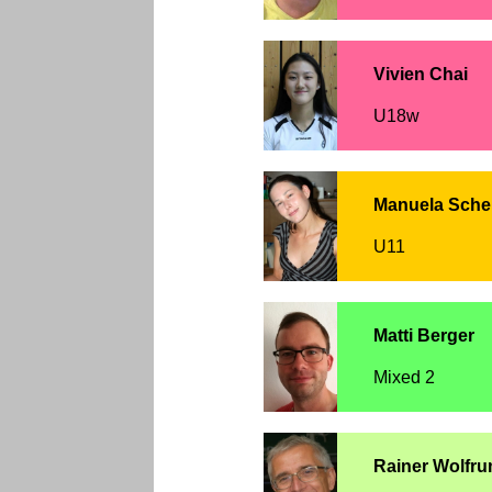
Vivien Chai
U18w
Manuela Sche
U11
Matti Berger
Mixed 2
Rainer Wolfr