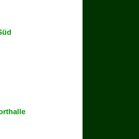
Süd
rthalle