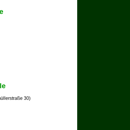
e
le
llerstraße 30)